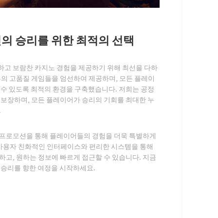
신의 승리를 위한 최적의 선택
고 보람찬 카지노 경험을 제공하기 위해 최선을 다하
류의 고품질 게임들을 엄선하여 제공하며, 모든 플레이
 수 있도록 최적의 환경을 구축했습니다. 저희는 공정
 보장하며, 모든 플레이어가 승리의 기회를 최대한 누
.
 프로모션을 통해 플레이어들의 경험을 더욱 특별하게
 사용자 친화적인 인터페이스와 편리한 시스템을 통해
하고, 원하는 정보에 빠르게 접근할 수 있습니다. 지금
 승리를 향한 여정을 시작하세요.