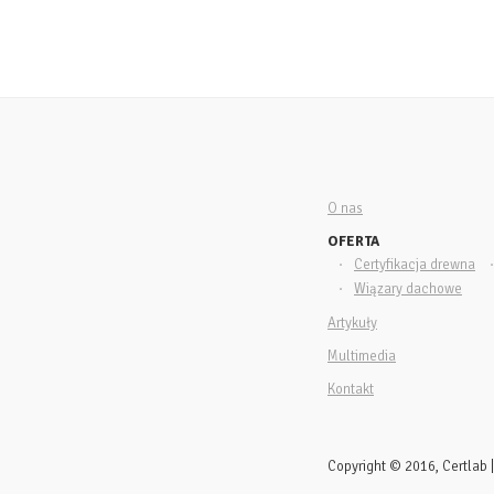
O nas
OFERTA
Certyfikacja drewna
Wiązary dachowe
Artykuły
Multimedia
Kontakt
Copyright © 2016, Certlab