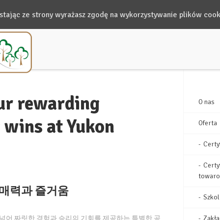
ystając ze strony wyrażasz zgodę na wykorzystywanie plików cook
ur rewarding
O nas
 wins at Yukon
Oferta
Certy
Certy
towar
 매력과 즐거움
Szkol
넘어 짜릿한 경험과 승리의 기회를 제공하는 특별한 공
Zakła