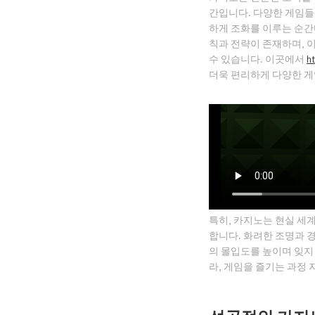
간입니다. 다양한 게임들
하게 조화를 이루는 순간
칙과 전략이 존재하며, 
수 있습니다. 이곳에서
h
더욱 편리하게 다양한 게
특히, 카지노는 현실 세
합니다. 화려한 조명과 
의 몰입도를 높이며 잊지
라, 게임을 즐기는 과정