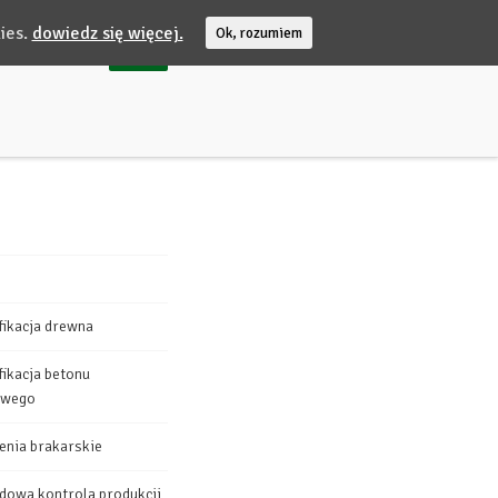
ies.
dowiedz się więcej.
Ok, rozumiem
fikacja drewna
fikacja betonu
owego
enia brakarskie
dowa kontrola produkcji