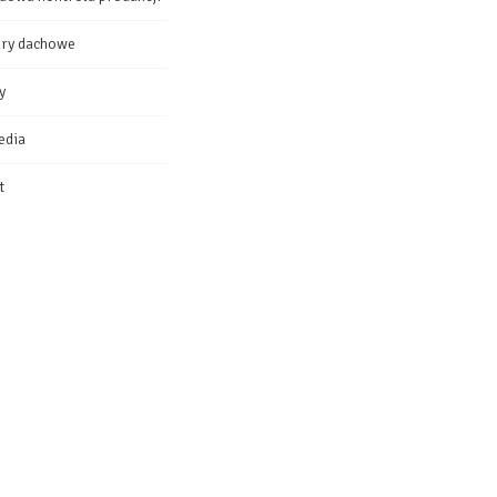
ry dachowe
y
edia
t