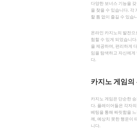
다양한 보너스 기능을 갖
을 찾을 수 있습니다. 각
할 틈 없이 즐길 수 있습
온라인 카지노의 발전으로
험할 수 있게 되었습니다
을 제공하며, 편리하게 
임을 탐색하고 자신에게 
다.
카지노 게임의
카지노 게임은 단순한 승
다. 플레이어들은 각자의
베팅을 통해 짜릿함을 느
께, 예상치 못한 행운이 
니다.