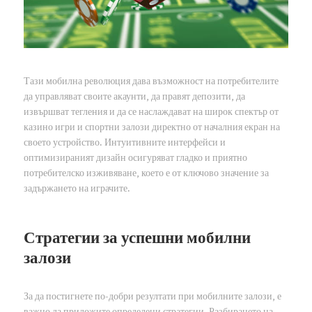
Тази мобилна революция дава възможност на потребителите
да управляват своите акаунти, да правят депозити, да
извършват тегления и да се наслаждават на широк спектър от
казино игри и спортни залози директно от началния екран на
своето устройство. Интуитивните интерфейси и
оптимизираният дизайн осигуряват гладко и приятно
потребителско изживяване, което е от ключово значение за
задържането на играчите.
Стратегии за успешни мобилни
залози
За да постигнете по-добри резултати при мобилните залози, е
важно да приложите определени стратегии. Разбирането на