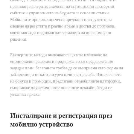
правилата на игрите, анализът на статистиката за спортни
събития и управлението на бюджета са основни стъпки.
Мобилните приложения често предлагат инструменти за
следене на резултати в реално време и достъп до прогнози,
които могат да подпомогнат вземането на информирани
решения.
Експертните методи включват също така избягване на
емоционални решения и придържане към предварително
зададен план. Залагането трябва да се възприема като форма на
забавление, а не като сигурен начин за печалба. Използването
на бонуси и промоции, предлагани от мобилните платформи,
също може да увеличи потенциалните печалби, без да се
увеличава риска.
Инсталиране и регистрация през
мобилно устройство