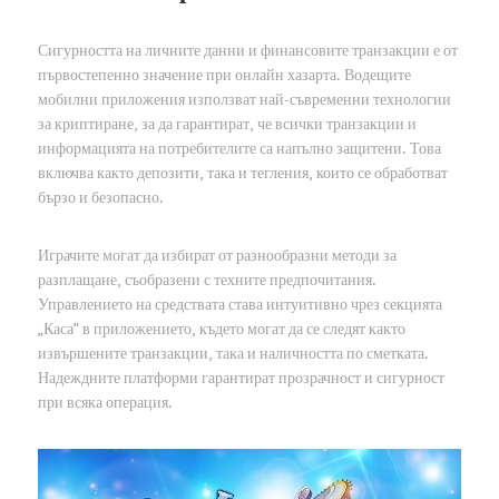
Сигурността на личните данни и финансовите транзакции е от
първостепенно значение при онлайн хазарта. Водещите
мобилни приложения използват най-съвременни технологии
за криптиране, за да гарантират, че всички транзакции и
информацията на потребителите са напълно защитени. Това
включва както депозити, така и тегления, които се обработват
бързо и безопасно.
Играчите могат да избират от разнообразни методи за
разплащане, съобразени с техните предпочитания.
Управлението на средствата става интуитивно чрез секцията
„Каса” в приложението, където могат да се следят както
извършените транзакции, така и наличността по сметката.
Надеждните платформи гарантират прозрачност и сигурност
при всяка операция.