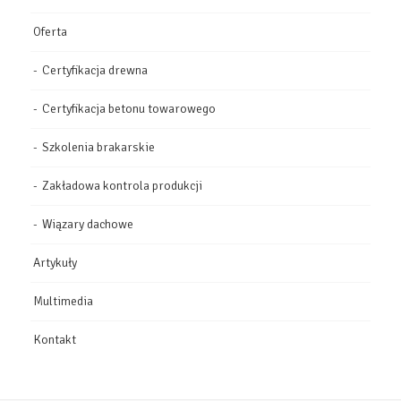
Oferta
Certyfikacja drewna
Certyfikacja betonu towarowego
Szkolenia brakarskie
Zakładowa kontrola produkcji
Wiązary dachowe
Artykuły
Multimedia
Kontakt