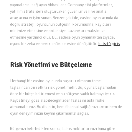
yapmalarını sağlayan Abbasi and Company gibi platformlar,
yatırım stratejileri oluştururken güvenilir veri ve analiz
araçlarına erişim sunar. Benzer şekilde, casino oyunlarında da
doğru strateji, oyuncunun bütçesini korumasına, kayıpları
minimize etmesine ve potansiyel kazançları maksimize
etmesine yardımcı olur. Bu, sadece oyun oynamaktan ziyade,
oyunu bir zeka ve beceri mücadelesine dönüştürür.
bets10 giris
Risk Yönetimi ve Bütçeleme
Herhangi bir casino oyununda başarılı olmanın temel
taşlarından biri etkili risk yönetimidir. Bu, oyuna başlamadan
önce bir bütçe belirlemeyi ve bu bütçeye sadık kalmayı içerir.
Kaybetmeyi göze alabileceğinizden fazlasını asla riske
atmamalısınız. Bu disiplin, hem finansal sağlığınızı korur hem de
oyun deneyiminizin keyfini çıkarmanızı sağlar.
Bütçenizi belirledikten sonra, bahis miktarlarınızı buna göre