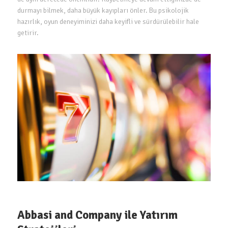
durmayı bilmek, daha büyük kayıpları önler. Bu psikolojik
hazırlık, oyun deneyiminizi daha keyifli ve sürdürülebilir hale
getirir.
Abbasi and Company ile Yatırım