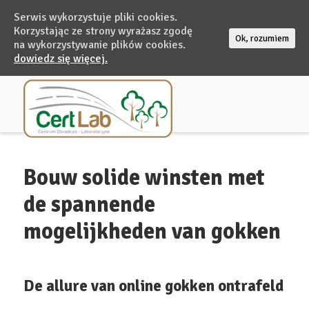
Serwis wykorzystuje pliki cookies.
Korzystając ze strony wyrażasz zgodę
Ok, rozumiem
na wykorzystywanie plików cookies.
dowiedz się więcej.
Bouw solide winsten met
de spannende
mogelijkheden van gokken
De allure van online gokken ontrafeld