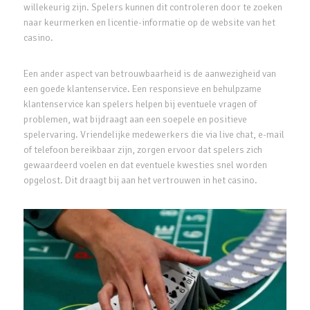
willekeurig zijn. Spelers kunnen dit controleren door te zoeken
naar keurmerken en licentie-informatie op de website van het
casino.
Een ander aspect van betrouwbaarheid is de aanwezigheid van
een goede klantenservice. Een responsieve en behulpzame
klantenservice kan spelers helpen bij eventuele vragen of
problemen, wat bijdraagt aan een soepele en positieve
spelervaring. Vriendelijke medewerkers die via live chat, e-mail
of telefoon bereikbaar zijn, zorgen ervoor dat spelers zich
gewaardeerd voelen en dat eventuele kwesties snel worden
opgelost. Dit draagt bij aan het vertrouwen in het casino.