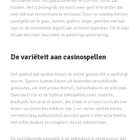
vaststellen voor hun gokactiviteiten en zich hier strikt aan
houden. Het is belangrijk om nooit meer geld in te zetten dan
men zich kan veroorloven te verliezen. Door verstandig met het
speelgeld om te gaan, kunnen spelers langer genieten van hun
spel en de emotionele impact van verliezen beperken. Dit draagt
bij aan een meer duurzame en plezierige gokervaring.
De variëteit aan casinospellen
Het aanbod aan spellen binnen de online gokwereld is werkelijk
enorm. Spelers kunnen kiezen uit duizenden verschillende
gokkasten, elk met unieke thema’s, bonusfeatures en winlijnen.
Daarnaast zijn er de tijdloze tafelspellen zoals roulette,
blackjack, baccarat en poker, die zowel in virtuele vorm als live
dealer varianten beschikbaar zijn. Live casino spellen bieden
een extra laag authenticiteit doordat spelers interactie hebben
met echte dealers en croupiers via een videostream.
De voortdurende innovatie in de gokindustrie zorgt ervoor dat