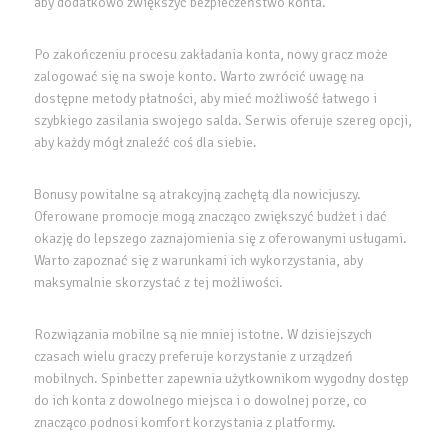
aby dodatkowo zwiększyć bezpieczeństwo konta.
Po zakończeniu procesu zakładania konta, nowy gracz może
zalogować się na swoje konto. Warto zwrócić uwagę na
dostępne metody płatności, aby mieć możliwość łatwego i
szybkiego zasilania swojego salda. Serwis oferuje szereg opcji,
aby każdy mógł znaleźć coś dla siebie.
Bonusy powitalne są atrakcyjną zachętą dla nowicjuszy.
Oferowane promocje mogą znacząco zwiększyć budżet i dać
okazję do lepszego zaznajomienia się z oferowanymi usługami.
Warto zapoznać się z warunkami ich wykorzystania, aby
maksymalnie skorzystać z tej możliwości.
Rozwiązania mobilne są nie mniej istotne. W dzisiejszych
czasach wielu graczy preferuje korzystanie z urządzeń
mobilnych. Spinbetter zapewnia użytkownikom wygodny dostęp
do ich konta z dowolnego miejsca i o dowolnej porze, co
znacząco podnosi komfort korzystania z platformy.