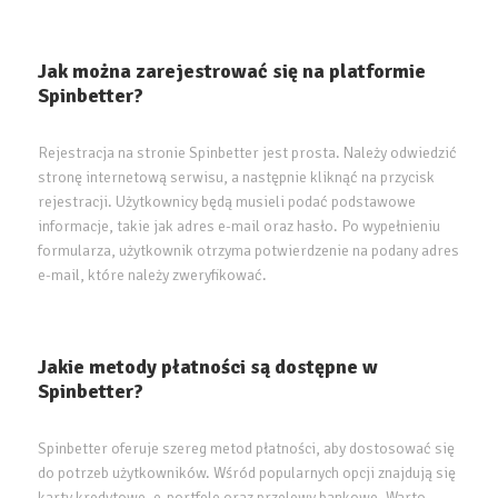
Jak można zarejestrować się na platformie
Spinbetter?
Rejestracja na stronie Spinbetter jest prosta. Należy odwiedzić
stronę internetową serwisu, a następnie kliknąć na przycisk
rejestracji. Użytkownicy będą musieli podać podstawowe
informacje, takie jak adres e-mail oraz hasło. Po wypełnieniu
formularza, użytkownik otrzyma potwierdzenie na podany adres
e-mail, które należy zweryfikować.
Jakie metody płatności są dostępne w
Spinbetter?
Spinbetter oferuje szereg metod płatności, aby dostosować się
do potrzeb użytkowników. Wśród popularnych opcji znajdują się
karty kredytowe, e-portfele oraz przelewy bankowe. Warto