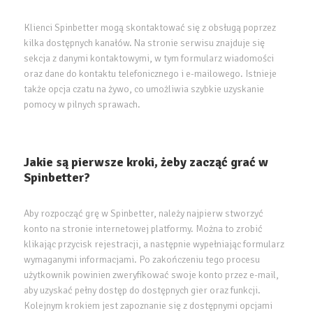
Klienci Spinbetter mogą skontaktować się z obsługą poprzez
kilka dostępnych kanałów. Na stronie serwisu znajduje się
sekcja z danymi kontaktowymi, w tym formularz wiadomości
oraz dane do kontaktu telefonicznego i e-mailowego. Istnieje
także opcja czatu na żywo, co umożliwia szybkie uzyskanie
pomocy w pilnych sprawach.
Jakie są pierwsze kroki, żeby zacząć grać w
Spinbetter?
Aby rozpocząć grę w Spinbetter, należy najpierw stworzyć
konto na stronie internetowej platformy. Można to zrobić
klikając przycisk rejestracji, a następnie wypełniając formularz
wymaganymi informacjami. Po zakończeniu tego procesu
użytkownik powinien zweryfikować swoje konto przez e-mail,
aby uzyskać pełny dostęp do dostępnych gier oraz funkcji.
Kolejnym krokiem jest zapoznanie się z dostępnymi opcjami