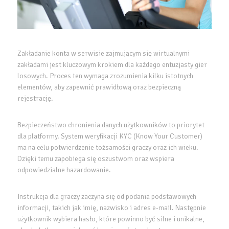
Zakładanie konta w serwisie zajmującym się wirtualnymi
zakładami jest kluczowym krokiem dla każdego entuzjasty gier
losowych. Proces ten wymaga zrozumienia kilku istotnych
elementów, aby zapewnić prawidłową oraz bezpieczną
rejestrację.
Bezpieczeństwo chronienia danych użytkowników to priorytet
dla platformy. System weryfikacji KYC (Know Your Customer)
ma na celu potwierdzenie tożsamości graczy oraz ich wieku.
Dzięki temu zapobiega się oszustwom oraz wspiera
odpowiedzialne hazardowanie.
Instrukcja dla graczy zaczyna się od podania podstawowych
informacji, takich jak imię, nazwisko i adres e-mail. Następnie
użytkownik wybiera hasło, które powinno być silne i unikalne,