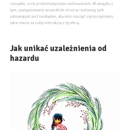
rozrywki, a nie problematycznym zachowaniem. W związku z
tym, zaangażowanie wszystkich stron w realizację tych
zobowiązań jest niezbędne, aby móc cieszyć się korzyściami,
jakie niesie za sobą interakcja z tą sferą.
Jak unikać uzależnienia od
hazardu