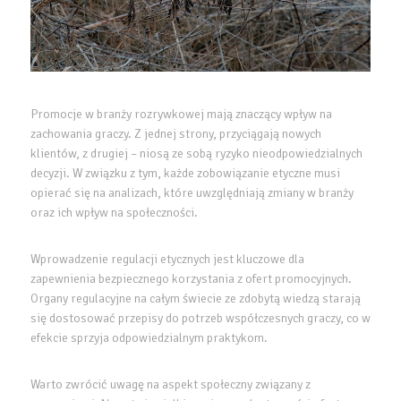
Promocje w branży rozrywkowej mają znaczący wpływ na
zachowania graczy. Z jednej strony, przyciągają nowych
klientów, z drugiej – niosą ze sobą ryzyko nieodpowiedzialnych
decyzji. W związku z tym, każde zobowiązanie etyczne musi
opierać się na analizach, które uwzględniają zmiany w branży
oraz ich wpływ na społeczności.
Wprowadzenie regulacji etycznych jest kluczowe dla
zapewnienia bezpiecznego korzystania z ofert promocyjnych.
Organy regulacyjne na całym świecie ze zdobytą wiedzą starają
się dostosować przepisy do potrzeb współczesnych graczy, co w
efekcie sprzyja odpowiedzialnym praktykom.
Warto zwrócić uwagę na aspekt społeczny związany z