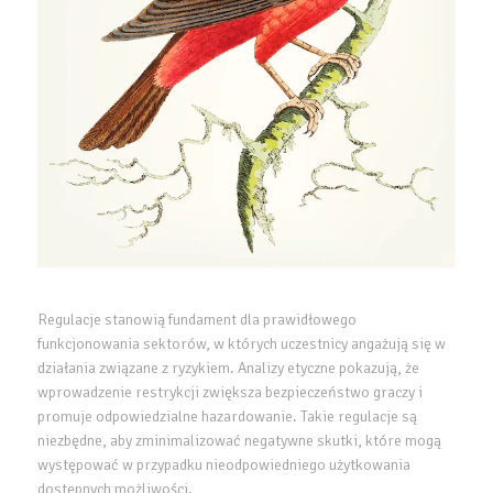
Regulacje stanowią fundament dla prawidłowego
funkcjonowania sektorów, w których uczestnicy angażują się w
działania związane z ryzykiem. Analizy etyczne pokazują, że
wprowadzenie restrykcji zwiększa bezpieczeństwo graczy i
promuje odpowiedzialne hazardowanie. Takie regulacje są
niezbędne, aby zminimalizować negatywne skutki, które mogą
występować w przypadku nieodpowiedniego użytkowania
dostępnych możliwości.