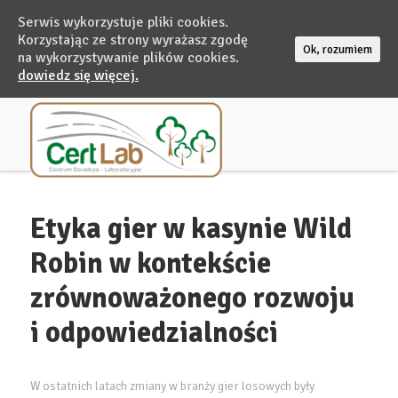
Serwis wykorzystuje pliki cookies.
Korzystając ze strony wyrażasz zgodę
Ok, rozumiem
na wykorzystywanie plików cookies.
dowiedz się więcej.
Etyka gier w kasynie Wild
Robin w kontekście
zrównoważonego rozwoju
i odpowiedzialności
W ostatnich latach zmiany w branży gier losowych były