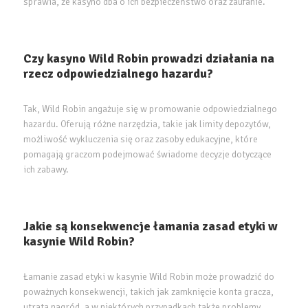
sprawia, że kasyno dba o ich bezpieczeństwo oraz zaufanie.
Czy kasyno Wild Robin prowadzi działania na
rzecz odpowiedzialnego hazardu?
Tak, Wild Robin angażuje się w promowanie odpowiedzialnego
hazardu. Oferują różne narzędzia, takie jak limity depozytów,
możliwość wykluczenia się oraz zasoby edukacyjne, które
pomagają graczom podejmować świadome decyzje dotyczące
ich zabawy.
Jakie są konsekwencje łamania zasad etyki w
kasynie Wild Robin?
Łamanie zasad etyki w kasynie Wild Robin może prowadzić do
poważnych konsekwencji, takich jak zamknięcie konta gracza,
utrata nagród, a w niektórych przypadkach także problemy