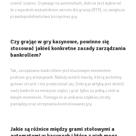
ocenić szanse. Grywając na automatach, dobrze jest wybierać
te z wysokim wskaźnikiem zwrotu dla graczy (RTP), co zwiększa
prawdopodobieństwo korzystnej gry.
Czy grając w gry kasynowe, powinno się
stosować jakieś konkretne zasady zarządzania
bankrollem?
Tak, zarządzanie bankrollem jest kluczowym elementem
podczas gry w kasynach. Należy ustalić kwotę, którą jesteśmy
gotowi stracić i nie przekraczać jej. Dobrą praktyką jest dzielić
swój bankról na mniejsze części i grać tylko za jedną z nich w
danym momencie. Pomaga to w unikaniu szybkiej utraty
pieniędzy oraz utrzymaniu kontrolowanej gry.
Jakie są różnice między grami stołowymi a
automatami w kasynach i które z nich mogą