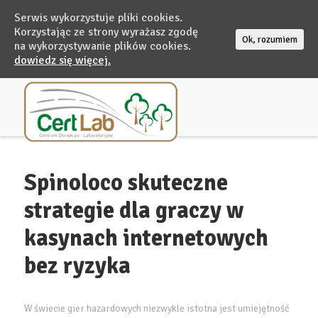
Serwis wykorzystuje pliki cookies.
Korzystając ze strony wyrażasz zgodę
Ok, rozumiem
na wykorzystywanie plików cookies.
dowiedz się więcej.
Spinoloco skuteczne
strategie dla graczy w
kasynach internetowych
bez ryzyka
W świecie gier hazardowych niezwykle istotna jest umiejętność