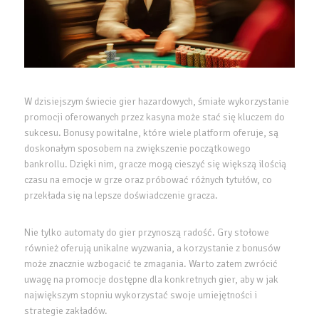
W dzisiejszym świecie gier hazardowych, śmiałe wykorzystanie
promocji oferowanych przez kasyna może stać się kluczem do
sukcesu. Bonusy powitalne, które wiele platform oferuje, są
doskonałym sposobem na zwiększenie początkowego
bankrollu. Dzięki nim, gracze mogą cieszyć się większą ilością
czasu na emocje w grze oraz próbować różnych tytułów, co
przekłada się na lepsze doświadczenie gracza.
Nie tylko automaty do gier przynoszą radość. Gry stołowe
również oferują unikalne wyzwania, a korzystanie z bonusów
może znacznie wzbogacić te zmagania. Warto zatem zwrócić
uwagę na promocje dostępne dla konkretnych gier, aby w jak
największym stopniu wykorzystać swoje umiejętności i
strategie zakładów.