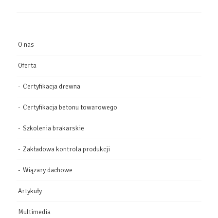
O nas
Oferta
Certyfikacja drewna
Certyfikacja betonu towarowego
Szkolenia brakarskie
Zakładowa kontrola produkcji
Wiązary dachowe
Artykuły
Multimedia