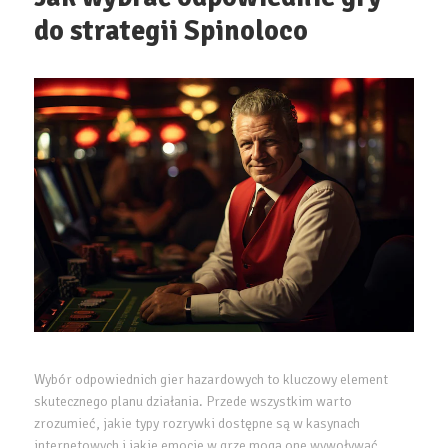
do strategii Spinoloco
Wybór odpowiednich gier hazardowych to kluczowy element
skutecznego planu działania. Przede wszystkim warto
zrozumieć, jakie typy rozrywki dostępne są w kasynach
internetowych i jakie emocje w grze mogą one wywoływać.