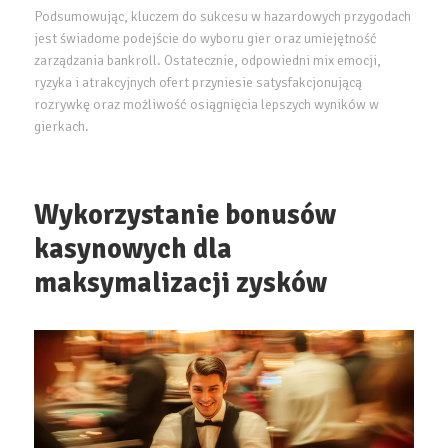
Podsumowując, kluczem do sukcesu w hazardowych przygodach
jest świadome podejście do wyboru gier oraz umiejętność
zarządzania bankroll. Ostatecznie, odpowiedni mix emocji,
ryzyka i atrakcyjnych ofert przyniesie satysfakcjonującą
rozrywkę oraz możliwość osiągnięcia lepszych wyników w
gierkach.
Wykorzystanie bonusów
kasynowych dla
maksymalizacji zysków