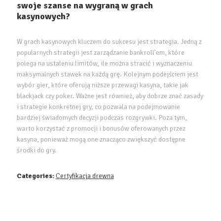
swoje szanse na wygraną w grach
kasynowych?
W grach kasynowych kluczem do sukcesu jest strategia. Jedną z
popularnych strategii jest zarządzanie bankroll’em, które
polega na ustaleniu limitów, ile można stracić i wyznaczeniu
maksymalnych stawek na każdą grę. Kolejnym podejściem jest
wybór gier, które oferują niższe przewagi kasyna, takie jak
blackjack czy poker. Ważne jest również, aby dobrze znać zasady
i strategie konkretnej gry, co pozwala na podejmowanie
bardziej świadomych decyzji podczas rozgrywki. Poza tym,
warto korzystać z promocji i bonusów oferowanych przez
kasyna, ponieważ mogą one znacząco zwiększyć dostępne
środki do gry.
Categories:
Certyfikacja drewna