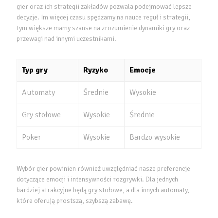
gier oraz ich strategii zakładów pozwala podejmować lepsze
decyzje. Im więcej czasu spędzamy na nauce reguł i strategii,
tym większe mamy szanse na zrozumienie dynamiki gry oraz
przewagi nad innymi uczestnikami.
Typ gry
Ryzyko
Emocje
Automaty
Średnie
Wysokie
Gry stołowe
Wysokie
Średnie
Poker
Wysokie
Bardzo wysokie
Wybór gier powinien również uwzględniać nasze preferencje
dotyczące emocji i intensywności rozgrywki. Dla jednych
bardziej atrakcyjne będą gry stołowe, a dla innych automaty,
które oferują prostszą, szybszą zabawę.