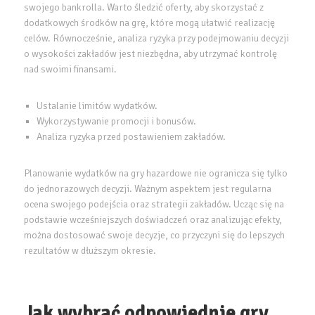
swojego bankrolla. Warto śledzić oferty, aby skorzystać z
dodatkowych środków na grę, które mogą ułatwić realizację
celów. Równocześnie, analiza ryzyka przy podejmowaniu decyzji
o wysokości zakładów jest niezbędna, aby utrzymać kontrolę
nad swoimi finansami.
Ustalanie limitów wydatków.
Wykorzystywanie promocji i bonusów.
Analiza ryzyka przed postawieniem zakładów.
Planowanie wydatków na gry hazardowe nie ogranicza się tylko
do jednorazowych decyzji. Ważnym aspektem jest regularna
ocena swojego podejścia oraz strategii zakładów. Ucząc się na
podstawie wcześniejszych doświadczeń oraz analizując efekty,
można dostosować swoje decyzje, co przyczyni się do lepszych
rezultatów w dłuższym okresie.
Jak wybrać odpowiednie gry