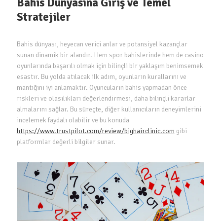
Bahis Dünyasına Giriş ve Temel
Stratejiler
Bahis dünyası, heyecan verici anlar ve potansiyel kazançlar
sunan dinamik bir alandır. Hem spor bahislerinde hem de casino
oyunlarında başarılı olmak için bilinçli bir yaklaşım benimsemek
esastır. Bu yolda atılacak ilk adım, oyunların kurallarını ve
mantığını iyi anlamaktır. Oyuncuların bahis yapmadan önce
riskleri ve olasılıkları değerlendirmesi, daha bilinçli kararlar
almalarını sağlar. Bu süreçte, diğer kullanıcıların deneyimlerini
incelemek faydalı olabilir ve bu konuda
https://www.trustpilot.com/review/bighairclinic.com
gibi
platformlar değerli bilgiler sunar.