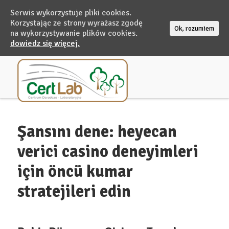
Serwis wykorzystuje pliki cookies.
Korzystając ze strony wyrażasz zgodę
Ok, rozumiem
na wykorzystywanie plików cookies.
dowiedz się więcej.
Şansını dene: heyecan
verici casino deneyimleri
için öncü kumar
stratejileri edin