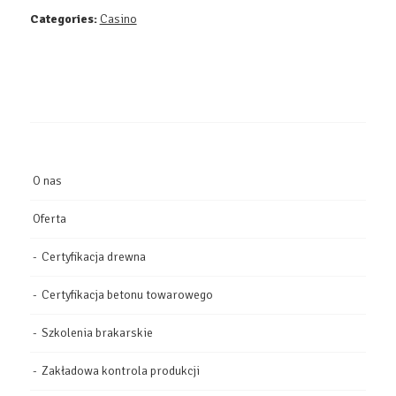
Categories:
Casino
O nas
Oferta
Certyfikacja drewna
Certyfikacja betonu towarowego
Szkolenia brakarskie
Zakładowa kontrola produkcji